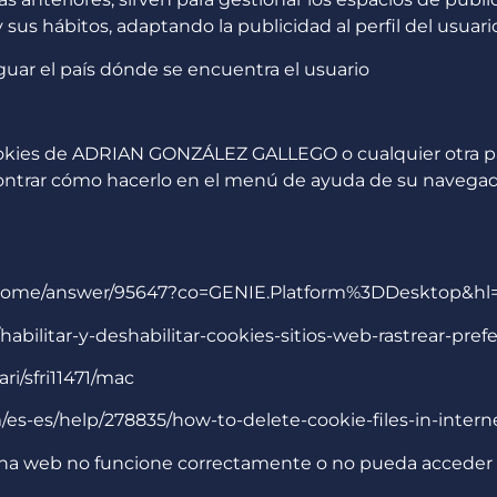
us hábitos, adaptando la publicidad al perfil del usuari
iguar el país dónde se encuentra el usuario
 cookies de ADRIAN GONZÁLEZ GALLEGO o cualquier otra p
contrar cómo hacerlo en el menú de ayuda de su navega
chrome/answer/95647?co=GENIE.Platform%3DDesktop&hl
b/habilitar-y-deshabilitar-cookies-sitios-web-rastrear-pref
ri/sfri11471/mac
m/es-es/help/278835/how-to-delete-cookie-files-in-intern
página web no funcione correctamente o no pueda accede