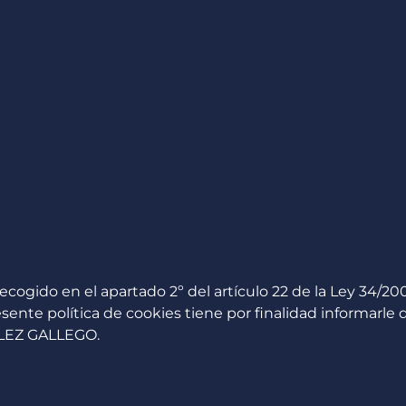
esarrollo de MVP
Hardware
Diseño
TPV
gido en el apartado 2º del artículo 22 de la Ley 34/2002,
esente política de cookies tiene por finalidad informarle 
ÁLEZ GALLEGO.